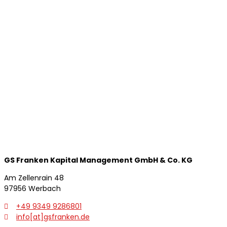
GS Franken Kapital
Management GmbH & Co. KG
Am Zellenrain 48
97956 Werbach
+49 9349 9286801
info[at]gsfranken.de
zurück
weit