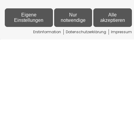
Eigene
Nur
Alle
Einstellungen
notwendige
akzeptieren
Erstinformation
Datenschutzerklärung
Impressum
Aktivieren
Datenschutzerklärung
Kontakt
GS Franken Kapital
Management GmbH & Co. KG
Am Zellenrain 48